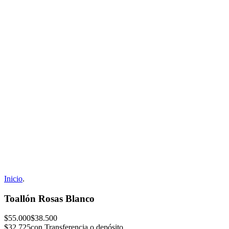
Inicio
.
Toallón Rosas Blanco
$55.000
$38.500
$32.725
con Transferencia o depósito