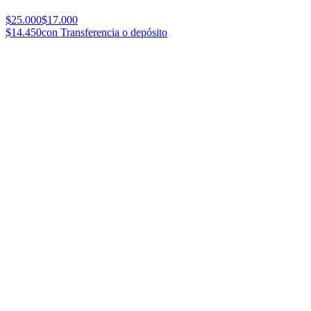
$25.000
$17.000
$14.450
con Transferencia o depósito