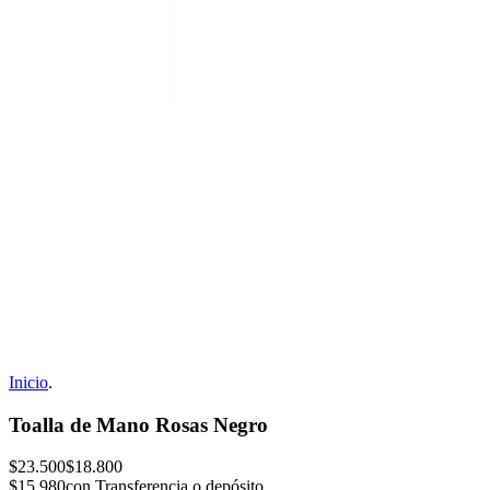
Inicio
.
Toalla de Mano Rosas Negro
$23.500
$18.800
$15.980
con Transferencia o depósito